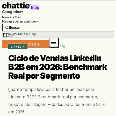
Blog
Categorias
Newsletter
Recursos gratuitos
Buscar
← Voltar ao blog
PT
EN
Conhecer o Chattie →
12 min
28 de maio de 2026
LINKEDIN
Ciclo de Vendas LinkedIn
B2B em 2026: Benchmark
Real por Segmento
Quanto tempo leva para fechar um lead pelo
LinkedIn B2B? Benchmark real por segmento,
ticket e abordagem — dados para founders e SDRs
em 2026.