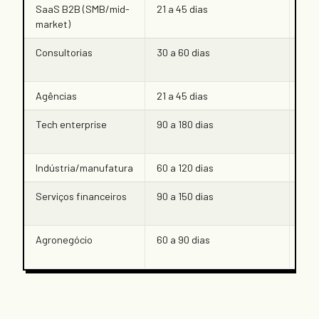
SaaS B2B (SMB/mid-
21 a 45 dias
Alt
market)
Consultorias
30 a 60 dias
Alt
Agências
21 a 45 dias
Méd
Tech enterprise
90 a 180 dias
Méd
Indústria/manufatura
60 a 120 dias
Méd
Serviços financeiros
90 a 150 dias
Méd
Agronegócio
60 a 90 dias
Bai