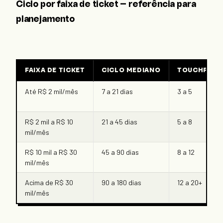
Ciclo por faixa de ticket — referência para
planejamento
FAIXA DE TICKET
CICLO MEDIANO
TOUCHPOINT
Até R$ 2 mil/mês
7 a 21 dias
3 a 5
R$ 2 mil a R$ 10
21 a 45 dias
5 a 8
mil/mês
R$ 10 mil a R$ 30
45 a 90 dias
8 a 12
mil/mês
Acima de R$ 30
90 a 180 dias
12 a 20+
mil/mês