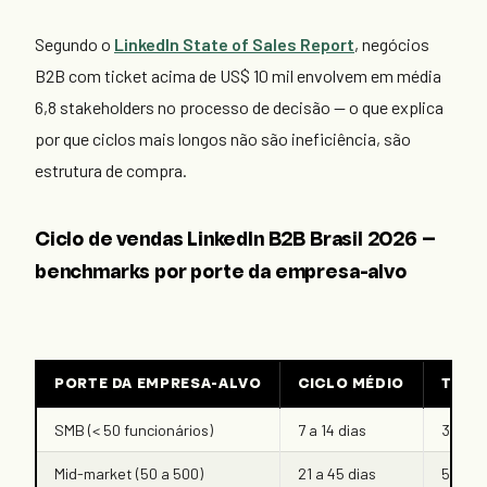
Segundo o
LinkedIn State of Sales Report
, negócios
B2B com ticket acima de US$ 10 mil envolvem em média
6,8 stakeholders no processo de decisão — o que explica
por que ciclos mais longos não são ineficiência, são
estrutura de compra.
Ciclo de vendas LinkedIn B2B Brasil 2026 —
benchmarks por porte da empresa-alvo
PORTE DA EMPRESA-ALVO
CICLO MÉDIO
TOUC
SMB (< 50 funcionários)
7 a 14 dias
3 a 5
Mid-market (50 a 500)
21 a 45 dias
5 a 8