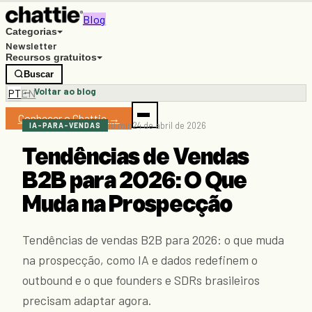
Blog
Categorias
Newsletter
Recursos gratuitos
Buscar
← Voltar ao blog
PT
EN
Conhecer o Chattie →
10 min
24 de abril de 2026
IA-PARA-VENDAS
Tendências de Vendas
B2B para 2026: O Que
Muda na Prospecção
Tendências de vendas B2B para 2026: o que muda
na prospecção, como IA e dados redefinem o
outbound e o que founders e SDRs brasileiros
precisam adaptar agora.