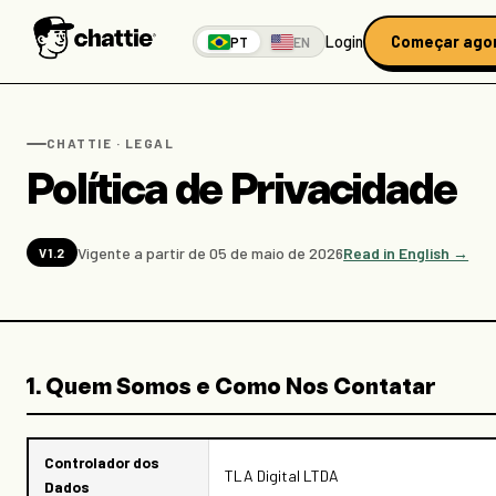
Login
Começar ago
PT
EN
CHATTIE · LEGAL
Política de Privacidade
Vigente a partir de 05 de maio de 2026
Read in English →
V1.2
1. Quem Somos e Como Nos Contatar
Controlador dos
TLA Digital LTDA
Dados