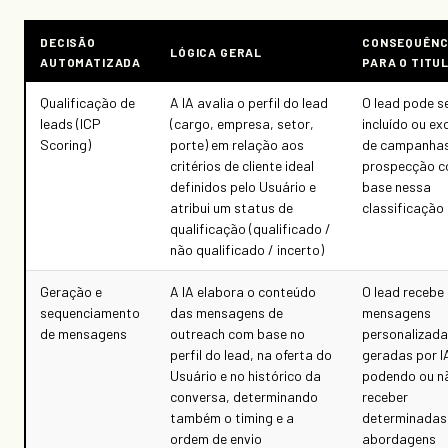
DECISÃO
CONSEQUÊNC
LÓGICA GERAL
AUTOMATIZADA
PARA O TITU
Qualificação de
A IA avalia o perfil do lead
O lead pode s
leads (ICP
(cargo, empresa, setor,
incluído ou ex
Scoring)
porte) em relação aos
de campanhas
critérios de cliente ideal
prospecção 
definidos pelo Usuário e
base nessa
atribui um status de
classificação
qualificação (qualificado /
não qualificado / incerto)
Geração e
A IA elabora o conteúdo
O lead recebe
sequenciamento
das mensagens de
mensagens
de mensagens
outreach com base no
personalizad
perfil do lead, na oferta do
geradas por I
Usuário e no histórico da
podendo ou n
conversa, determinando
receber
também o timing e a
determinadas
ordem de envio
abordagens