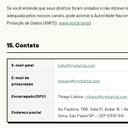
Se você entende que seus direitos foram violados e não obteve r
adequada pelos nossos canais, pode acionar a Autoridade Nacion
Proteção de Dados (ANPD):
www.gov.br/anpd
15. Contato
E-mail geral
hello@trychattie.com
E-mail de
privacy@trychattie.com
privacidade
Encarregado (DPO)
Thiago Lisboa —
thiago@trychattie.com
Av. Paulista, 1106, Sala 01, Andar 16 — B
Endereço postal
Vista, São Paulo/SP — CEP 01310-914