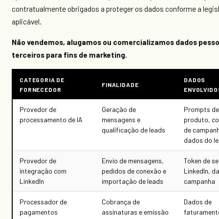
contratualmente obrigados a proteger os dados conforme a legis
aplicável.
Não vendemos, alugamos ou comercializamos dados pess
terceiros para fins de marketing.
CATEGORIA DE
DADOS
FINALIDADE
FORNECEDOR
ENVOLVIDO
Provedor de
Geração de
Prompts de
processamento de IA
mensagens e
produto, c
qualificação de leads
de campanh
dados do l
Provedor de
Envio de mensagens,
Token de s
integração com
pedidos de conexão e
LinkedIn, d
LinkedIn
importação de leads
campanha
Processador de
Cobrança de
Dados de
pagamentos
assinaturas e emissão
faturament