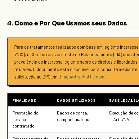
4. Como e Por Que Usamos seus Dados
Para os tratamentos realizados com base em legítimo interesse 
7º, IX), o Chattie realizou Teste de Balanceamento (LIA) que ate
prevalência do interesse legítimo sobre os direitos e liberdades
titulares. O documento está disponível para consulta mediante
solicitação ao DPO em
thiago@trychattie.com
.
FINALIDADE
DADOS UTILIZADOS
BASE LEGAL (L
Prestação do
Dados de conta,
Execução de co
serviço
campanhas, leads
— Art. 7º, V
contratado
Processamento de
Dados de faturamento
Execução de co