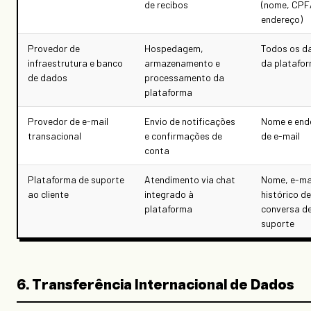
de recibos
(nome, CPF
endereço)
Provedor de
Hospedagem,
Todos os d
infraestrutura e banco
armazenamento e
da platafo
de dados
processamento da
plataforma
Provedor de e-mail
Envio de notificações
Nome e end
transacional
e confirmações de
de e-mail
conta
Plataforma de suporte
Atendimento via chat
Nome, e-mai
ao cliente
integrado à
histórico de
plataforma
conversa d
suporte
6. Transferência Internacional de Dados