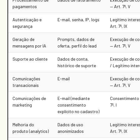
pagamentos
— Art. 7º, V
Autenticação e
E-mail, senha, IP, logs
Legítimo intere
segurança
Art. 7º, IX
Geração de
Prompts, dados de
Execução de co
mensagens por IA
oferta, perfil do lead
— Art. 7º, V
Suporte ao cliente
Dados de conta,
Execução de co
histórico de suporte
/ Legítimo inte
Comunicações
E-mail
Execução de co
transacionais
— Art. 7º, V
Comunicações de
E-mail (mediante
Consentimento 
marketing
consentimento
7º, I
explícito no cadastro)
Melhoria do
Dados de uso
Legítimo intere
produto (analytics)
anonimizados
Art. 7º, IX