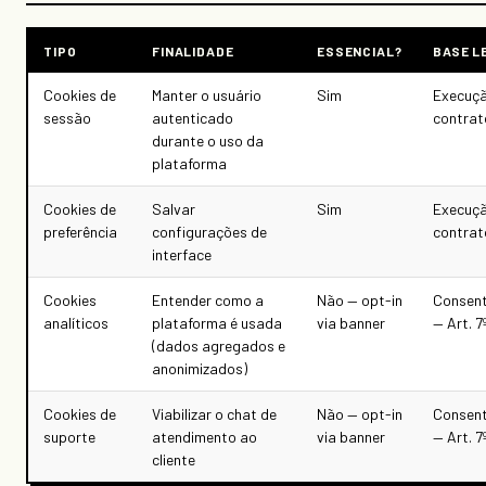
TIPO
FINALIDADE
ESSENCIAL?
BASE L
Cookies de
Manter o usuário
Sim
Execuçã
sessão
autenticado
contrat
durante o uso da
plataforma
Cookies de
Salvar
Sim
Execuçã
preferência
configurações de
contrat
interface
Cookies
Entender como a
Não — opt-in
Consen
analíticos
plataforma é usada
via banner
— Art. 7º
(dados agregados e
anonimizados)
Cookies de
Viabilizar o chat de
Não — opt-in
Consen
suporte
atendimento ao
via banner
— Art. 7º
cliente