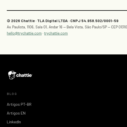
© 2026 Chattie · TLA Digital LTDA · CNPJ 54.958.502/0001-59
Av. Paulista, 1106, Sala 01, Andar 16 — Bela Vista, São Paulo/SP — CEP 0131
hello@trychattie.com
·
trychattie.com
BLOG
Artigos PT-BR
Artigos EN
LinkedIn