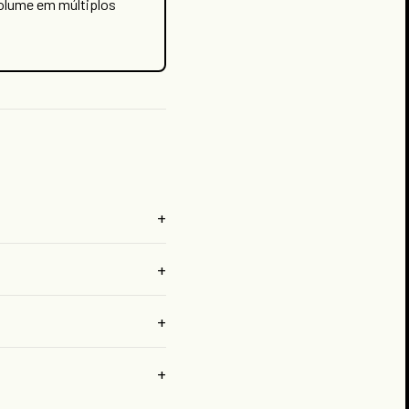
olume em múltiplos
+
+
+
+