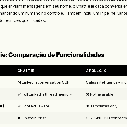
que enviam mensagens em seu nome, o Chattie lê cada conversa em
 mantendo um humano no controle. Também inclui um Pipeline Kanba
o reuniões qualificadas.
ttie: Comparação de Funcionalidades
CHATTIE
APOLLO.IO
AI LinkedIn conversation SDR
Sales intelligence + m
✅ Full LinkedIn thread memory
❌ Not available
ot)
✅ Context-aware
❌ Templates only
❌ LinkedIn-first
✅ 275M+ B2B contact