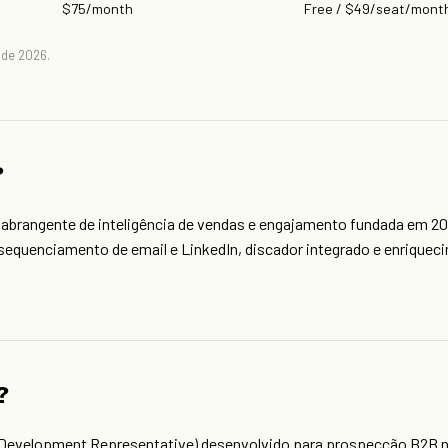
$75/month
Free / $49/seat/mont
 de 2026.
?
 abrangente de inteligência de vendas e engajamento fundada em 20
equenciamento de email e LinkedIn, discador integrado e enriquec
?
 Development Representative) desenvolvido para prospecção B2B no