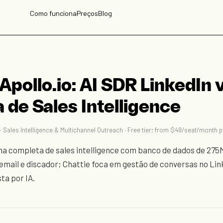
Como funciona
Preços
Blog
Apollo.io: AI SDR LinkedIn 
 de Sales Intelligence
· Sales Intelligence & Multichannel Outreach · Free tier; from $49/seat/month p
rma completa de sales intelligence com banco de dados de 275
email e discador; Chattie foca em gestão de conversas no Lin
ta por IA.