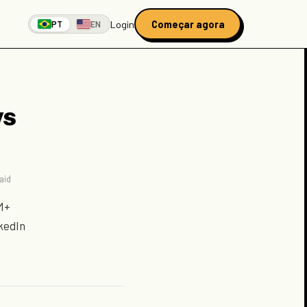
Login
Começar agora
PT
EN
vs
aid
M+
kedIn