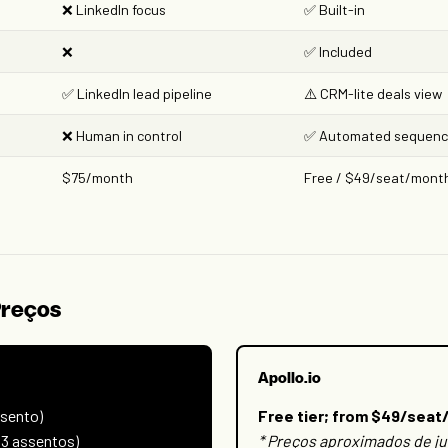
❌ LinkedIn focus
✅ Built-in
❌
✅ Included
✅ LinkedIn lead pipeline
⚠️ CRM-lite deals view
❌ Human in control
✅ Automated sequen
$75/month
Free / $49/seat/mont
Preços
Apollo.io
ssento)
Free tier; from $49/seat
3 assentos)
* Preços aproximados de j