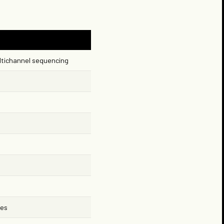
ultichannel sequencing
s
ces