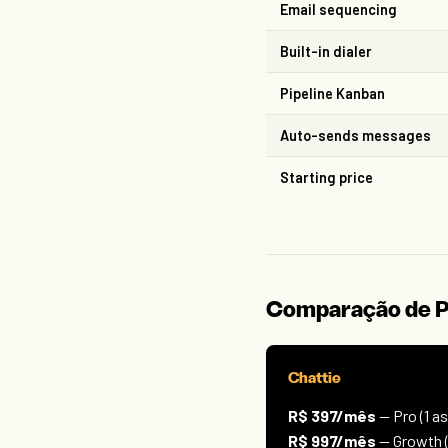
Email sequencing
Built-in dialer
Pipeline Kanban
Auto-sends messages
Starting price
Comparação de 
Chattie
R$ 397/mês
— Pro (1 a
R$ 997/mês
— Growth (