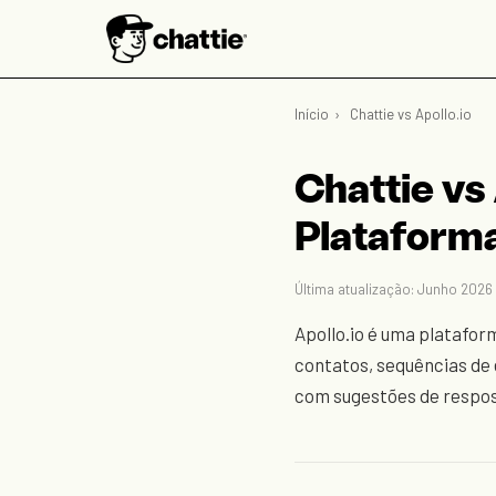
Início
›
Chattie vs Apollo.io
Chattie vs 
Plataforma
Última atualização: Junho 2026 
Apollo.io é uma platafo
contatos, sequências de 
com sugestões de respos