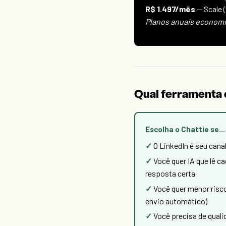
R$ 1.497/mês
— Scale 
Planos anuais econom
Qual ferramenta 
Escolha o Chattie se...
O LinkedIn é seu cana
Você quer IA que lê c
resposta certa
Você quer menor risc
envio automático)
Você precisa de qual