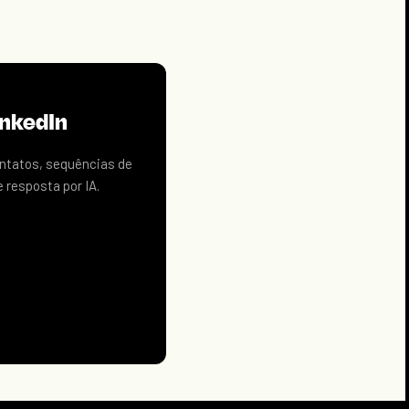
inkedIn
ontatos, sequências de
 resposta por IA.