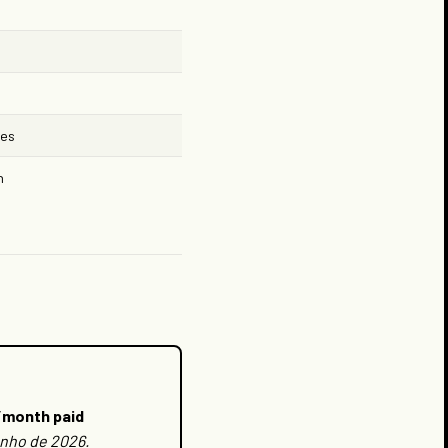
ces
h
/month paid
unho de 2026.