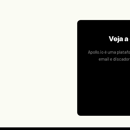
Veja a
Apollo.io é uma plata
email e discador