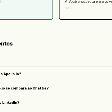
ch
Você prospecta em alto v
canais
entes
 o Apollo.io?
o.io se compara ao Chattie?
 o LinkedIn?