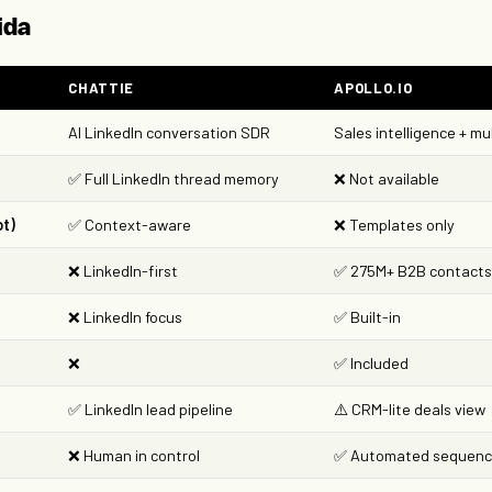
ida
CHATTIE
APOLLO.IO
AI LinkedIn conversation SDR
Sales intelligence + m
✅ Full LinkedIn thread memory
❌ Not available
ot)
✅ Context-aware
❌ Templates only
❌ LinkedIn-first
✅ 275M+ B2B contact
❌ LinkedIn focus
✅ Built-in
❌
✅ Included
✅ LinkedIn lead pipeline
⚠️ CRM-lite deals view
❌ Human in control
✅ Automated sequen