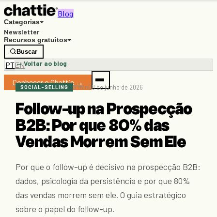
Blog
Categorias
Newsletter
Recursos gratuitos
Buscar
← Voltar ao blog
PT
EN
Conhecer o Chattie →
9 min
08 de junho de 2026
SOCIAL-SELLING
Follow-up na Prospecção
B2B: Por que 80% das
Vendas Morrem Sem Ele
Por que o follow-up é decisivo na prospecção B2B:
dados, psicologia da persistência e por que 80%
das vendas morrem sem ele. O guia estratégico
sobre o papel do follow-up.