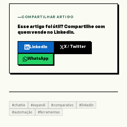
COMPARTILHAR ARTIGO
Esse artigo foi útil? Compartilhe com
quem vende no LinkedIn.
X / Twitter
LinkedIn
WhatsApp
#
chattie
#
expandi
#
comparativo
#
linkedin
#
automação
#
ferramentas