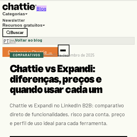
Blog
Categorias
Newsletter
Recursos gratuitos
Buscar
← Voltar ao blog
PT
EN
Conhecer o Chattie →
8 min
01 de dezembro de 2025
COMPARATIVOS
Chattie vs Expandi:
diferenças, preços e
quando usar cada um
Chattie vs Expandi no LinkedIn B2B: comparativo
direto de funcionalidades, risco para conta, preço
e perfil de uso ideal para cada ferramenta.