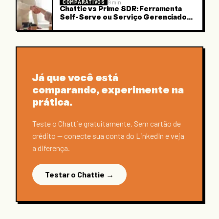
9 min
COMPARATIVOS
Chattie vs Prime SDR: Ferramenta
Self-Serve ou Serviço Gerenciado
para LinkedIn B2B?
Já que você está
comparando, experimente na
prática.
Teste o Chattie gratuitamente. Sem cartão de
crédito — conecte sua conta do LinkedIn e veja
a diferença.
Testar o Chattie
→