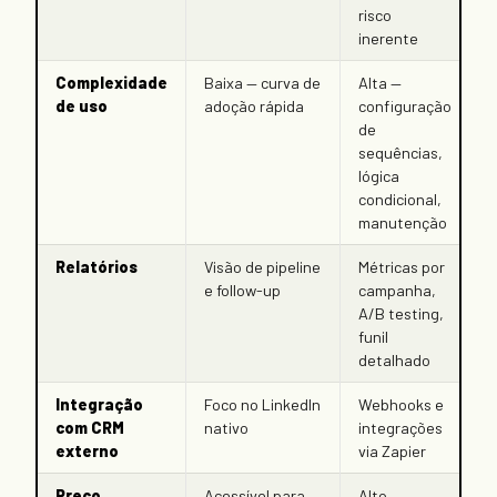
risco
inerente
Complexidade
Baixa — curva de
Alta —
de uso
adoção rápida
configuração
de
sequências,
lógica
condicional,
manutenção
Relatórios
Visão de pipeline
Métricas por
e follow-up
campanha,
A/B testing,
funil
detalhado
Integração
Foco no LinkedIn
Webhooks e
com CRM
nativo
integrações
externo
via Zapier
Preço
Acessível para
Alto —